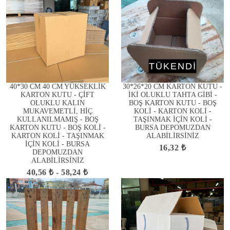
TÜKENDİ
40*30 CM 40 CM YÜKSEKLİK
30*26*20 CM KARTON KUTU -
KARTON KUTU - ÇİFT
İKİ OLUKLU TAHTA GİBİ -
OLUKLU KALIN
BOŞ KARTON KUTU - BOŞ
MUKAVEMETLİ, HİÇ
KOLİ - KARTON KOLİ -
KULLANILMAMIŞ - BOŞ
TAŞINMAK İÇİN KOLİ -
KARTON KUTU - BOŞ KOLİ -
BURSA DEPOMUZDAN
KARTON KOLİ - TAŞINMAK
ALABİLİRSİNİZ
İÇİN KOLİ - BURSA
16,32 ₺
DEPOMUZDAN
ALABİLİRSİNİZ
40,56 ₺ - 58,24 ₺