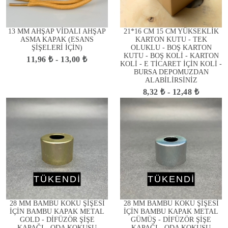
13 MM AHŞAP VİDALI AHŞAP
21*16 CM 15 CM YÜKSEKLİK
ASMA KAPAK (ESANS
KARTON KUTU - TEK
ŞİŞELERİ İÇİN)
OLUKLU - BOŞ KARTON
KUTU - BOŞ KOLİ - KARTON
11,96 ₺ - 13,00 ₺
KOLİ - E TİCARET İÇİN KOLİ -
BURSA DEPOMUZDAN
ALABİLİRSİNİZ
8,32 ₺ - 12,48 ₺
TÜKENDİ
TÜKENDİ
28 MM BAMBU KOKU ŞİŞESİ
28 MM BAMBU KOKU ŞİŞESİ
İÇİN BAMBU KAPAK METAL
İÇİN BAMBU KAPAK METAL
GOLD - DİFÜZÖR ŞİŞE
GÜMÜŞ - DİFÜZÖR ŞİŞE
KAPAĞI - ODA KOKUSU
KAPAĞI - ODA KOKUSU