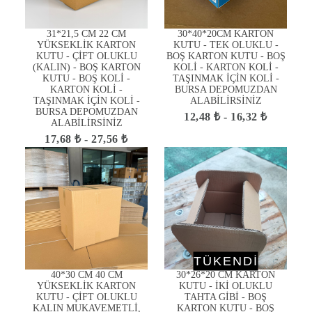
31*21,5 CM 22 CM
30*40*20CM KARTON
YÜKSEKLİK KARTON
KUTU - TEK OLUKLU -
KUTU - ÇİFT OLUKLU
BOŞ KARTON KUTU - BOŞ
(KALIN) - BOŞ KARTON
KOLİ - KARTON KOLİ -
KUTU - BOŞ KOLİ -
TAŞINMAK İÇİN KOLİ -
KARTON KOLİ -
BURSA DEPOMUZDAN
TAŞINMAK İÇİN KOLİ -
ALABİLİRSİNİZ
BURSA DEPOMUZDAN
12,48 ₺ - 16,32 ₺
ALABİLİRSİNİZ
17,68 ₺ - 27,56 ₺
TÜKENDİ
40*30 CM 40 CM
30*26*20 CM KARTON
YÜKSEKLİK KARTON
KUTU - İKİ OLUKLU
KUTU - ÇİFT OLUKLU
TAHTA GİBİ - BOŞ
KALIN MUKAVEMETLİ,
KARTON KUTU - BOŞ