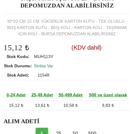
DEPOMUZDAN ALABİLİRSİNİZ
30*20 CM 15 CM YÜKSEKLİK KARTON KUTU - TEK OLUKLU -
BOŞ KARTON KUTU - BOŞ KOLİ - KARTON KOLİ - TAŞINMAK
İÇİN KOLİ - BURSA DEPOMUZDAN ALABİLİRSİNİZ
15,12 ₺
(KDV dahil)
Stok Kodu:
MUH113Y
Stok Durumu:
Stokta Var
Stok Adeti:
11548
0-24 Adet
25-49 Adet
50-499 Adet
500 ve üzeri olarak
15,12 ₺
13,61 ₺
10,58 ₺
9,83 ₺
ALIM ADETİ
1
25
50
500